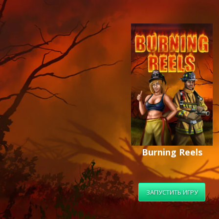
Burning Reels
ЗАПУСТИТЬ ИГРУ