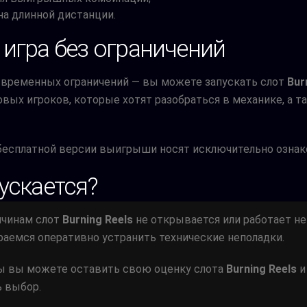
на длинной дистанции.
 игра без ограничений
временных ограничений — вы можете запускать слот
Bur
овых игроков, которые хотят разобраться в механике, а 
 бесплатной версии выигрыши носят исключительно ознак
ускается?
ичинам слот
Burning Reels
не открывается или работает н
раемся оперативно устранить технические неполадки.
ы вы можете оставить свою оценку слота
Burning Reels
и
ь выбор.