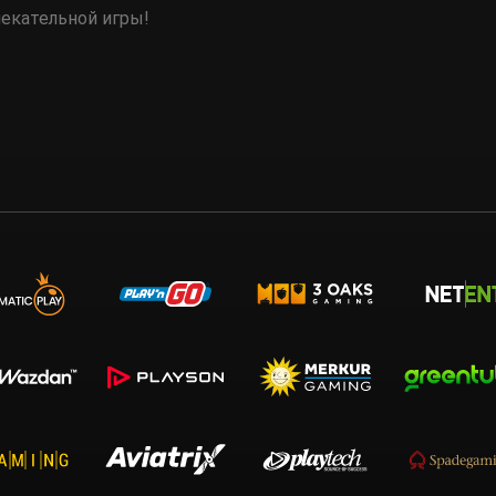
екательной игры!