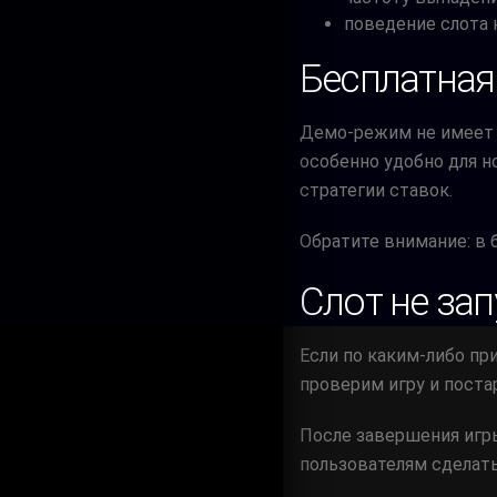
поведение слота 
Бесплатная
Демо-режим не имеет 
особенно удобно для н
стратегии ставок.
Обратите внимание: в
Слот не зап
Если по каким-либо пр
проверим игру и поста
После завершения игр
пользователям сделат