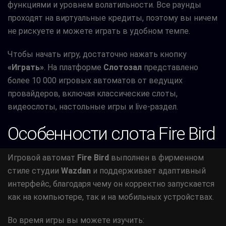
функциями и уровнем волатильности. Все раунды
проходят на виртуальные кредиты, поэтому вы ничем
не рискуете и можете играть в удобном темпе.
Чтобы начать игру, достаточно нажать кнопку
«Играть»
. На платформе
Слотозал
представлено
более 10 000 игровых автоматов от ведущих
провайдеров, включая классические слоты,
видеослоты, настольные игры и live-раздел.
Особенности слота Fire Bird
Игровой автомат
Fire Bird
выполнен в фирменном
стиле студии
Wazdan
и поддерживает адаптивный
интерфейс, благодаря чему он корректно запускается
как на компьютере, так и на мобильных устройствах.
Во время игры вы можете изучить: