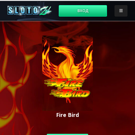
ВХОД
Fire Bird