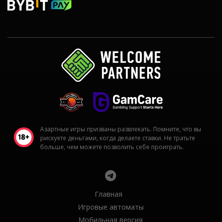
Азартные игры призваны развлекать. Помните, что вы
рискуете деньгами, когда делаете ставки. Не тратьте
больше, чем можете позволить себе проиграть.
Главная
Игровые автоматы
Мобильная версия