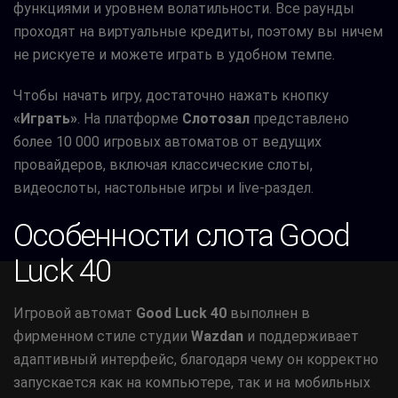
функциями и уровнем волатильности. Все раунды
проходят на виртуальные кредиты, поэтому вы ничем
не рискуете и можете играть в удобном темпе.
Чтобы начать игру, достаточно нажать кнопку
«Играть»
. На платформе
Слотозал
представлено
более 10 000 игровых автоматов от ведущих
провайдеров, включая классические слоты,
видеослоты, настольные игры и live-раздел.
Особенности слота Good
Luck 40
Игровой автомат
Good Luck 40
выполнен в
фирменном стиле студии
Wazdan
и поддерживает
адаптивный интерфейс, благодаря чему он корректно
запускается как на компьютере, так и на мобильных