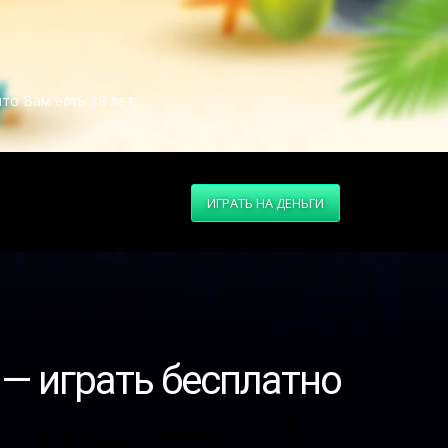
то Вам есть 18 лет.
ИГРАТЬ НА ДЕНЬГИ
 — играть бесплатно