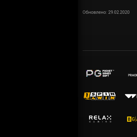
Обновлено:
29.02.2020