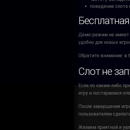
поведение слота 
Бесплатная
Демо-режим не имеет 
удобно для новых игро
Обратите внимание: в
Слот не зап
Если по каким-либо пр
игру и постараемся оп
После завершения игр
пользователям сделат
Желаем приятной и увл