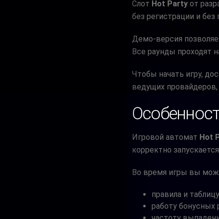
Слот
Hot Party
от разр
без регистрации и без 
Демо-версия позволяе
Все раунды проходят н
Чтобы начать игру, до
ведущих провайдеров, 
Особенности
Игровой автомат
Hot 
корректно запускается
Во время игры вы може
правила и таблиц
работу бонусных 
частоту выпаден