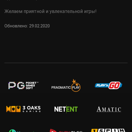
Желаем приятной и увлекательной игры!
Обновлено:
29.02.2020