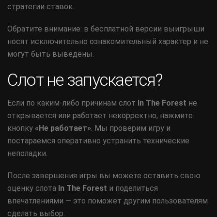
стратегии ставок.
Обратите внимание: в бесплатной версии выигрыши
носят исключительно ознакомительный характер и не
могут быть выведены.
Слот не запускается?
Если по каким-либо причинам слот
In The Forest
не
открывается или работает некорректно, нажмите
кнопку
«Не работает»
. Мы проверим игру и
постараемся оперативно устранить технические
неполадки.
После завершения игры вы можете оставить свою
оценку слота
In The Forest
и поделиться
впечатлениями — это поможет другим пользователям
сделать выбор.