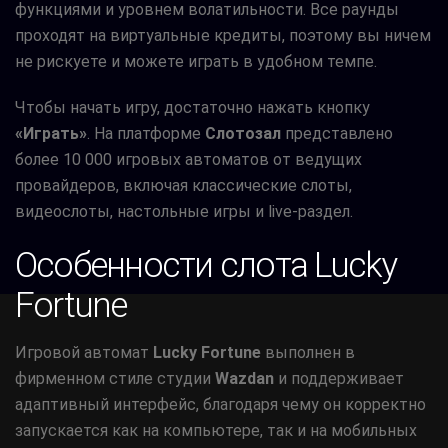
функциями и уровнем волатильности. Все раунды
проходят на виртуальные кредиты, поэтому вы ничем
не рискуете и можете играть в удобном темпе.
Чтобы начать игру, достаточно нажать кнопку
«Играть»
. На платформе
Слотозал
представлено
более 10 000 игровых автоматов от ведущих
провайдеров, включая классические слоты,
видеослоты, настольные игры и live-раздел.
Особенности слота Lucky
Fortune
Игровой автомат
Lucky Fortune
выполнен в
фирменном стиле студии
Wazdan
и поддерживает
адаптивный интерфейс, благодаря чему он корректно
запускается как на компьютере, так и на мобильных