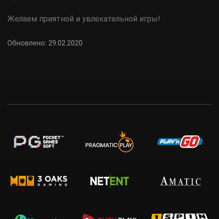
Желаем приятной и увлекательной игры!
Обновлено:
29.02.2020