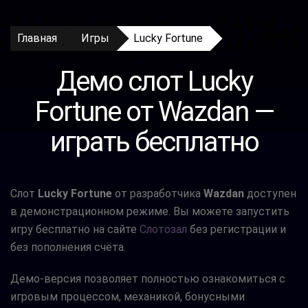
Главная
Игры
Lucky Fortune
Демо слот Lucky
Fortune от Wazdan —
играть бесплатно
Слот
Lucky Fortune
от разработчика
Wazdan
доступен
в демонстрационном режиме. Вы можете запустить
игру бесплатно на сайте
Слотозал
без регистрации и
без пополнения счёта.
Демо-версия позволяет полностью ознакомиться с
игровым процессом, механикой, бонусными