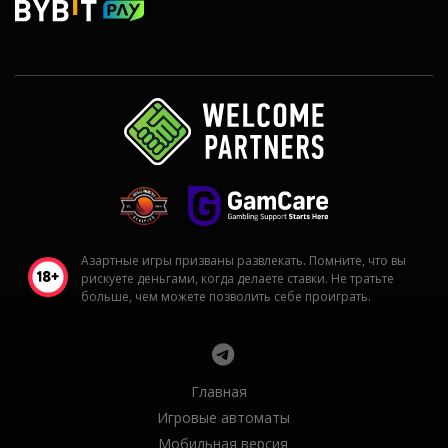
Азартные игры призваны развлекать. Помните, что вы
рискуете деньгами, когда делаете ставки. Не тратьте
больше, чем можете позволить себе проиграть.
Главная
Игровые автоматы
Мобильная версия