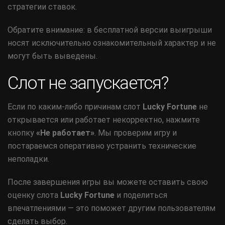
стратегии ставок.
Обратите внимание: в бесплатной версии выигрыши
носят исключительно ознакомительный характер и не
могут быть выведены.
Слот не запускается?
Если по каким-либо причинам слот
Lucky Fortune
не
открывается или работает некорректно, нажмите
кнопку
«Не работает»
. Мы проверим игру и
постараемся оперативно устранить технические
неполадки.
После завершения игры вы можете оставить свою
оценку слота
Lucky Fortune
и поделиться
впечатлениями — это поможет другим пользователям
сделать выбор.