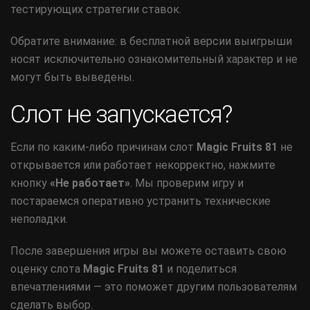
тестирующих стратегии ставок.
Обратите внимание: в бесплатной версии выигрыши
носят исключительно ознакомительный характер и не
могут быть выведены.
Слот не запускается?
Если по каким-либо причинам слот
Magic Fruits 81
не
открывается или работает некорректно, нажмите
кнопку
«Не работает»
. Мы проверим игру и
постараемся оперативно устранить технические
неполадки.
После завершения игры вы можете оставить свою
оценку слота
Magic Fruits 81
и поделиться
впечатлениями — это поможет другим пользователям
сделать выбор.