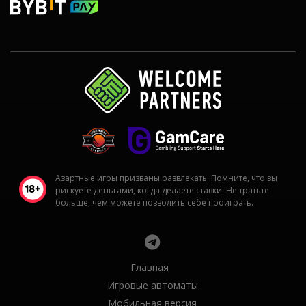
Азартные игры призваны развлекать. Помните, что вы
рискуете деньгами, когда делаете ставки. Не тратьте
больше, чем можете позволить себе проиграть.
Главная
Игровые автоматы
Мобильная версия