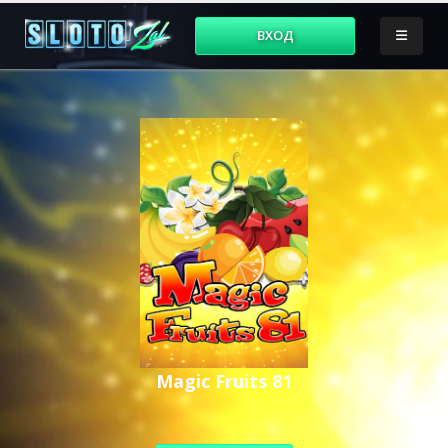
ВХОД
Magic Fruits 81