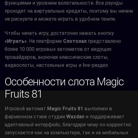
функциями и уровнем волатильности. Все раунды
проходят на виртуальные кредиты, поэтому вы ничем
не рискуете и можете играть в удобном темпе.
Чтобы начать игру, достаточно нажать кнопку
«Играть»
. На платформе
Слотозал
представлено
более 10 000 игровых автоматов от ведущих
провайдеров, включая классические слоты,
видеослоты, настольные игры и live-раздел.
Особенности слота Magic
Fruits 81
Игровой автомат
Magic Fruits 81
выполнен в
фирменном стиле студии
Wazdan
и поддерживает
адаптивный интерфейс, благодаря чему он корректно
запускается как на компьютере, так и на мобильных