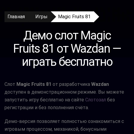
Главная
Игры
Magic Fruits 81
Демо слот Magic
Fruits 81 от Wazdan —
играть бесплатно
Слот
Magic Fruits 81
от разработчика
Wazdan
доступен в демонстрационном режиме. Вы можете
запустить игру бесплатно на сайте
Слотозал
без
регистрации и без пополнения счёта.
Демо-версия позволяет полностью ознакомиться с
игровым процессом, механикой, бонусными