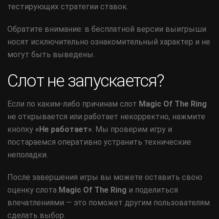
тестирующих стратегии ставок.
Обратите внимание: в бесплатной версии выигрыши
носят исключительно ознакомительный характер и не
могут быть выведены.
Слот не запускается?
Если по каким-либо причинам слот
Magic Of The Ring
не открывается или работает некорректно, нажмите
кнопку
«Не работает»
. Мы проверим игру и
постараемся оперативно устранить технические
неполадки.
После завершения игры вы можете оставить свою
оценку слота
Magic Of The Ring
и поделиться
впечатлениями — это поможет другим пользователям
сделать выбор.