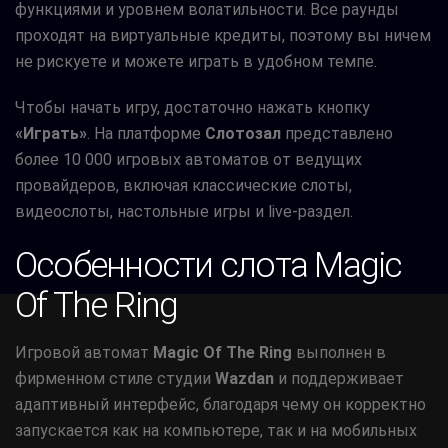
функциями и уровнем волатильности. Все раунды
проходят на виртуальные кредиты, поэтому вы ничем
не рискуете и можете играть в удобном темпе.
Чтобы начать игру, достаточно нажать кнопку
«Играть»
. На платформе
Слотозал
представлено
более 10 000 игровых автоматов от ведущих
провайдеров, включая классические слоты,
видеослоты, настольные игры и live-раздел.
Особенности слота Magic
Of The Ring
Игровой автомат
Magic Of The Ring
выполнен в
фирменном стиле студии
Wazdan
и поддерживает
адаптивный интерфейс, благодаря чему он корректно
запускается как на компьютере, так и на мобильных