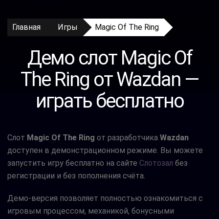
Главная
Игры
Magic Of The Ring
Демо слот Magic Of
The Ring от Wazdan —
играть бесплатно
Слот
Magic Of The Ring
от разработчика
Wazdan
доступен в демонстрационном режиме. Вы можете
запустить игру бесплатно на сайте
Слотозал
без
регистрации и без пополнения счёта.
Демо-версия позволяет полностью ознакомиться с
игровым процессом, механикой, бонусными