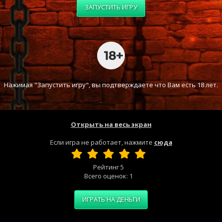
ЗАПУСТИТЬ ИГРУ
Нажимая "Запустить игру", вы подтверждаете что Вам есть 18 лет.
Открыть на весь экран
Если игра не работает, нажмите
сюда
Рейтинг
5
Всего оценок:
1
ИГРАТЬ НА ДЕНЬГИ