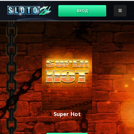
ВХОД
Super Hot