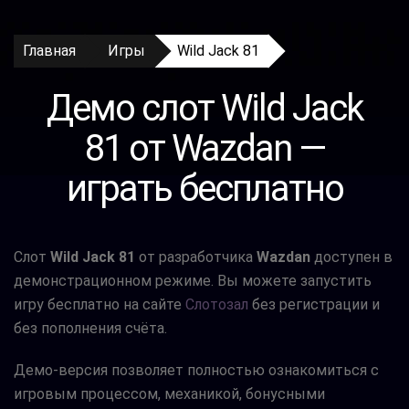
Главная
Игры
Wild Jack 81
Демо слот Wild Jack
81 от Wazdan —
играть бесплатно
Слот
Wild Jack 81
от разработчика
Wazdan
доступен в
демонстрационном режиме. Вы можете запустить
игру бесплатно на сайте
Слотозал
без регистрации и
без пополнения счёта.
Демо-версия позволяет полностью ознакомиться с
игровым процессом, механикой, бонусными