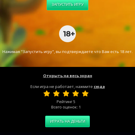
ЗАПУСТИТЬ ИГРУ
Нажимая "Запустить игру", вы подтверждаете что Вам есть 18 лет.
Открыть на весь экран
Если игра не работает, нажмите
сюда
Рейтинг
5
Всего оценок:
1
ИГРАТЬ НА ДЕНЬГИ