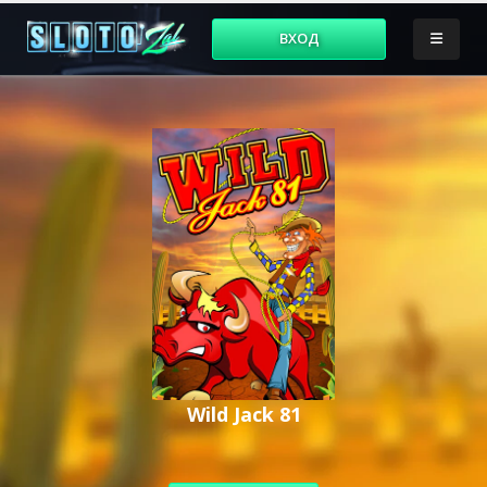
ВХОД
Wild Jack 81