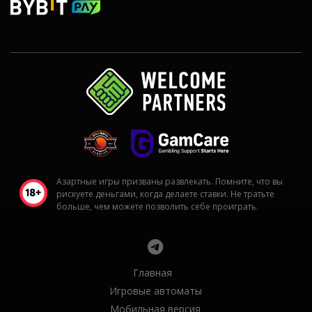
Азартные игры призваны развлекать. Помните, что вы
рискуете деньгами, когда делаете ставки. Не тратьте
больше, чем можете позволить себе проиграть.
Главная
Игровые автоматы
Мобильная версия