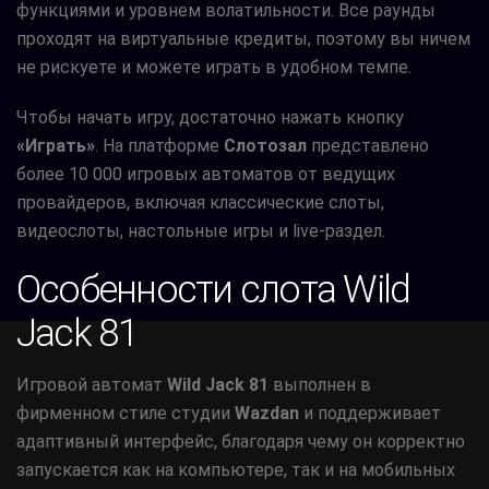
функциями и уровнем волатильности. Все раунды
проходят на виртуальные кредиты, поэтому вы ничем
не рискуете и можете играть в удобном темпе.
Чтобы начать игру, достаточно нажать кнопку
«Играть»
. На платформе
Слотозал
представлено
более 10 000 игровых автоматов от ведущих
провайдеров, включая классические слоты,
видеослоты, настольные игры и live-раздел.
Особенности слота Wild
Jack 81
Игровой автомат
Wild Jack 81
выполнен в
фирменном стиле студии
Wazdan
и поддерживает
адаптивный интерфейс, благодаря чему он корректно
запускается как на компьютере, так и на мобильных