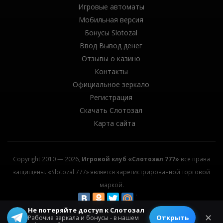
Игровые автоматы
Мобильная версия
Бонусы Slotozal
Ввод Вывод денег
Отзывы о казино
Контакты
Официальное зеркало
Регистрация
Скачать Слотозал
Карта сайта
Copyright 2010 — 2026,
Игровой клуб «Слотозал 777»
все права
защищены. «Slotozal 777» является зарегистрированной торговой
маркой.
Не потеряйте доступ к Слотозал
© 2026 All rights reserved.
✕
Открыть
Рабочие зеркала и бонусы - в нашем