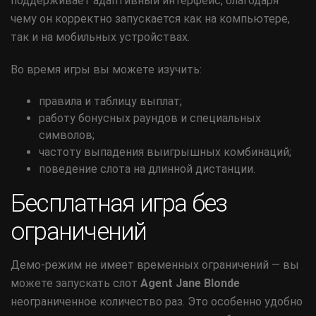
поддерживает адаптивный интерфейс, благодаря
чему он корректно запускается как на компьютере,
так и на мобильных устройствах.
Во время игры вы можете изучить:
правила и таблицу выплат;
работу бонусных раундов и специальных
символов;
частоту выпадения выигрышных комбинаций;
поведение слота на длинной дистанции.
Бесплатная игра без
ограничений
Демо-режим не имеет временных ограничений — вы
можете запускать слот
Agent Jane Blonde
неограниченное количество раз. Это особенно удобно