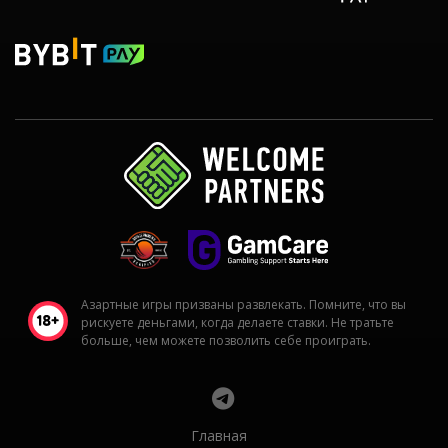
Азартные игры призваны развлекать. Помните, что вы
рискуете деньгами, когда делаете ставки. Не тратьте
больше, чем можете позволить себе проиграть.
Главная