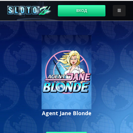
ВХОД
Agent Jane Blonde