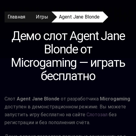
Главная
Игры
Agent Jane Blonde
Демо слот Agent Jane
Blonde от
Microgaming — играть
бесплатно
Слот
Agent Jane Blonde
от разработчика
Microgaming
доступен в демонстрационном режиме. Вы можете
запустить игру бесплатно на сайте
Слотозал
без
регистрации и без пополнения счёта.