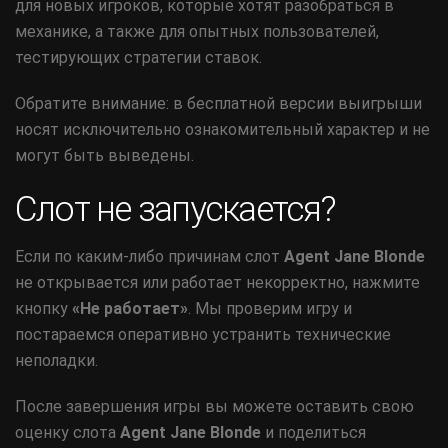
для новых игроков, которые хотят разобраться в
механике, а также для опытных пользователей,
тестирующих стратегии ставок.
Обратите внимание: в бесплатной версии выигрыши
носят исключительно ознакомительный характер и не
могут быть выведены.
Слот не запускается?
Если по каким-либо причинам слот
Agent Jane Blonde
не открывается или работает некорректно, нажмите
кнопку
«Не работает»
. Мы проверим игру и
постараемся оперативно устранить технические
неполадки.
После завершения игры вы можете оставить свою
оценку слота
Agent Jane Blonde
и поделиться