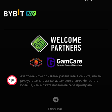
Азартные игры призваны развлекать. Помните, что вы
рискуете деньгами, когда делаете ставки. Не тратьте
больше, чем можете позволить себе проиграть.
Главная