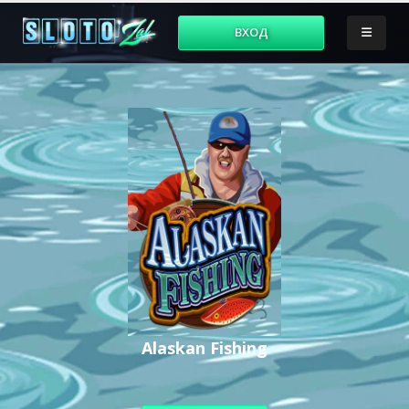
ВХОД
Alaskan Fishing