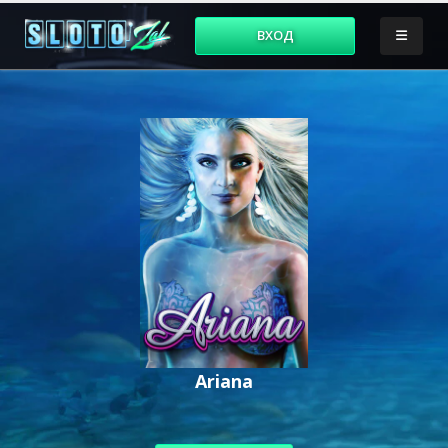
ВХОД
Ariana