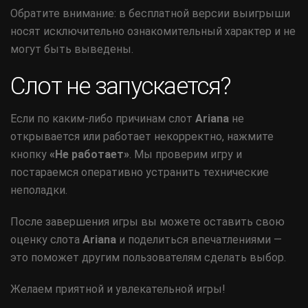
Обратите внимание: в бесплатной версии выигрыши
носят исключительно ознакомительный характер и не
могут быть выведены.
Слот не запускается?
Если по каким-либо причинам слот
Ariana
не
открывается или работает некорректно, нажмите
кнопку
«Не работает»
. Мы проверим игру и
постараемся оперативно устранить технические
неполадки.
После завершения игры вы можете оставить свою
оценку слота
Ariana
и поделиться впечатлениями —
это поможет другим пользователям сделать выбор.
Желаем приятной и увлекательной игры!