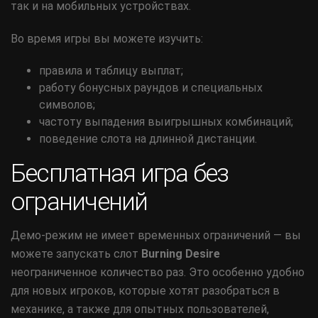
так и на мобильных устройствах.
Во время игры вы можете изучить:
правила и таблицу выплат;
работу бонусных раундов и специальных
символов;
частоту выпадения выигрышных комбинаций;
поведение слота на длинной дистанции.
Бесплатная игра без
ограничений
Демо-режим не имеет временных ограничений — вы
можете запускать слот
Burning Desire
неограниченное количество раз. Это особенно удобно
для новых игроков, которые хотят разобраться в
механике, а также для опытных пользователей,