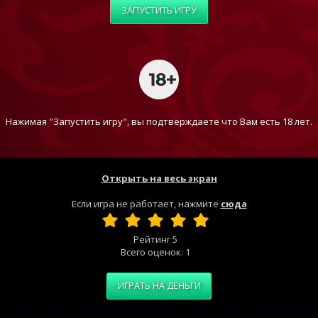
ЗАПУСТИТЬ ИГРУ
Нажимая "Запустить игру", вы подтверждаете что Вам есть 18 лет.
Открыть на весь экран
Если игра не работает, нажмите
сюда
Рейтинг
5
Всего оценок:
1
ИГРАТЬ НА ДЕНЬГИ