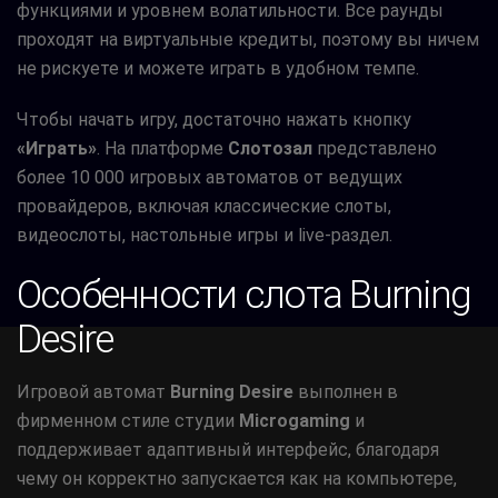
функциями и уровнем волатильности. Все раунды
проходят на виртуальные кредиты, поэтому вы ничем
не рискуете и можете играть в удобном темпе.
Чтобы начать игру, достаточно нажать кнопку
«Играть»
. На платформе
Слотозал
представлено
более 10 000 игровых автоматов от ведущих
провайдеров, включая классические слоты,
видеослоты, настольные игры и live-раздел.
Особенности слота Burning
Desire
Игровой автомат
Burning Desire
выполнен в
фирменном стиле студии
Microgaming
и
поддерживает адаптивный интерфейс, благодаря
чему он корректно запускается как на компьютере,