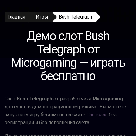
Главная
Игры
Bush Telegraph
Демо слот Bush
Telegraph от
Microgaming — играть
бесплатно
Слот
Bush Telegraph
от разработчика
Microgaming
доступен в демонстрационном режиме. Вы можете
запустить игру бесплатно на сайте
Слотозал
без
регистрации и без пополнения счёта.