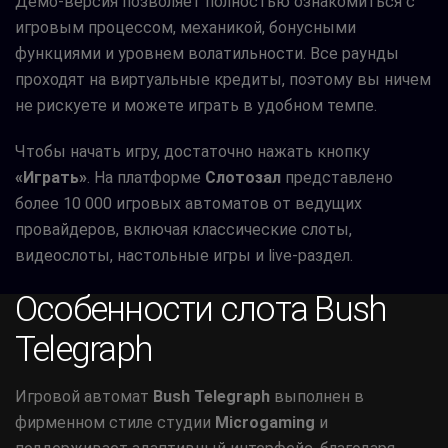
Демо-версия позволяет полностью ознакомиться с
игровым процессом, механикой, бонусными
функциями и уровнем волатильности. Все раунды
проходят на виртуальные кредиты, поэтому вы ничем
не рискуете и можете играть в удобном темпе.
Чтобы начать игру, достаточно нажать кнопку
«Играть»
. На платформе
Слотозал
представлено
более 10 000 игровых автоматов от ведущих
провайдеров, включая классические слоты,
видеослоты, настольные игры и live-раздел.
Особенности слота Bush
Telegraph
Игровой автомат
Bush Telegraph
выполнен в
фирменном стиле студии
Microgaming
и