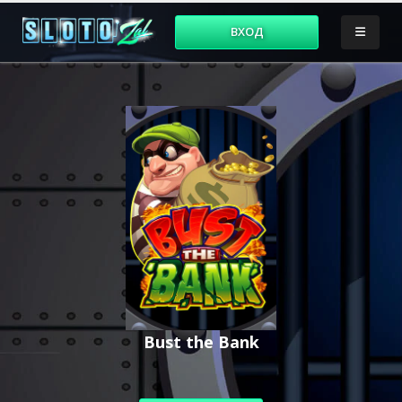
ВХОД
Bust the Bank