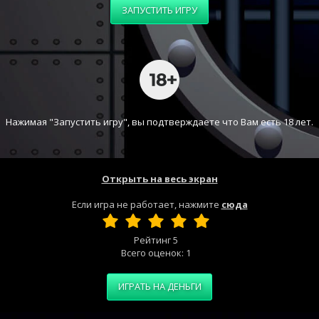
ЗАПУСТИТЬ ИГРУ
Нажимая "Запустить игру", вы подтверждаете что Вам есть 18 лет.
Открыть на весь экран
Если игра не работает, нажмите
сюда
Рейтинг
5
Всего оценок:
1
ИГРАТЬ НА ДЕНЬГИ