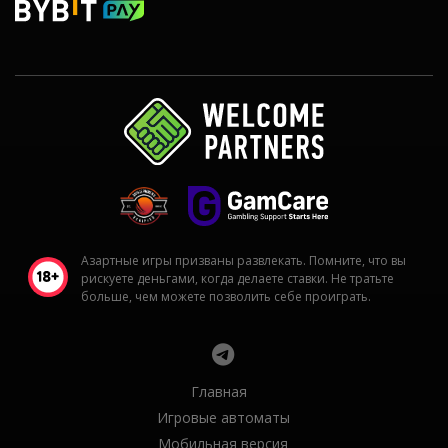
Азартные игры призваны развлекать. Помните, что вы
рискуете деньгами, когда делаете ставки. Не тратьте
больше, чем можете позволить себе проиграть.
Главная
Игровые автоматы
Мобильная версия