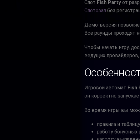
Слот
Fish Party
от раз
Слотозал
без регистрац
Демо-версия позволяе
Все раунды проходят н
Чтобы начать игру, до
ведущих провайдеров, 
Особенности
Игровой автомат
Fish 
он корректно запускае
Во время игры вы може
правила и таблиц
работу бонусных 
частоту выпаден