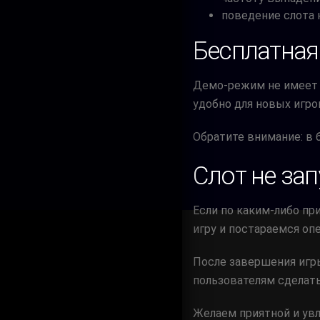
поведение слота 
Бесплатная
Демо-режим не имеет 
удобно для новых игро
Обратите внимание: в
Слот не зап
Если по каким-либо пр
игру и постараемся оп
После завершения игр
пользователям сделат
Желаем приятной и увл