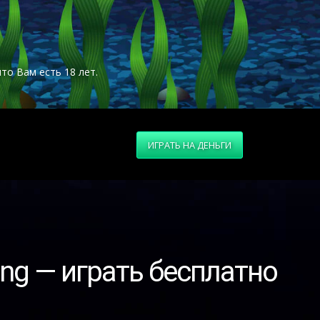
то Вам есть 18 лет.
ИГРАТЬ НА ДЕНЬГИ
ing — играть бесплатно