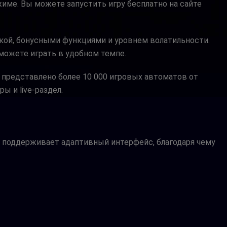
ме. Вы можете запустить игру бесплатно на сайте
кой, бонусными функциями и уровнем волатильности.
можете играть в удобном темпе.
представлено более 10 000 игровых автоматов от
ы и live-раздел.
 поддерживает адаптивный интерфейс, благодаря чему