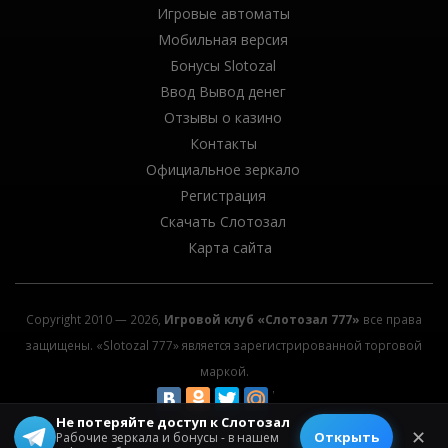
Игровые автоматы
Мобильная версия
Бонусы Slotozal
Ввод Вывод денег
Отзывы о казино
Контакты
Официальное зеркало
Регистрация
Скачать Слотозал
Карта сайта
Copyright 2010 — 2026,
Игровой клуб «Слотозал 777»
все права
защищены. «Slotozal 777» является зарегистрированной торговой
маркой.
Не потеряйте доступ к Слотозал
© 2026 All rights reserved.
✕
Открыть
Рабочие зеркала и бонусы - в нашем