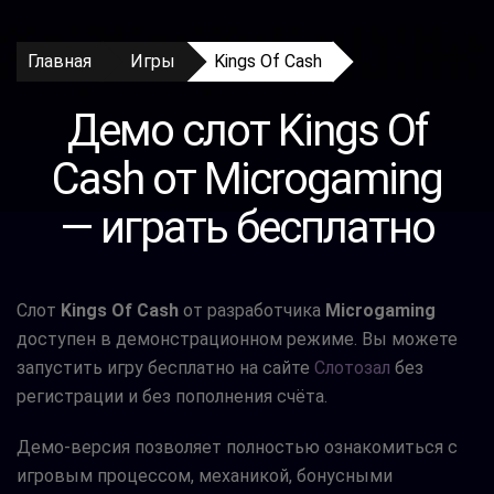
Главная
Игры
Kings Of Cash
Демо слот Kings Of
Cash от Microgaming
— играть бесплатно
Слот
Kings Of Cash
от разработчика
Microgaming
доступен в демонстрационном режиме. Вы можете
запустить игру бесплатно на сайте
Слотозал
без
регистрации и без пополнения счёта.
Демо-версия позволяет полностью ознакомиться с
игровым процессом, механикой, бонусными