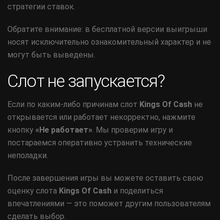
стратегии ставок.
Обратите внимание: в бесплатной версии выигрыши
носят исключительно ознакомительный характер и не
могут быть выведены.
Слот не запускается?
Если по каким-либо причинам слот
Kings Of Cash
не
открывается или работает некорректно, нажмите
кнопку
«Не работает»
. Мы проверим игру и
постараемся оперативно устранить технические
неполадки.
После завершения игры вы можете оставить свою
оценку слота
Kings Of Cash
и поделиться
впечатлениями — это поможет другим пользователям
сделать выбор.