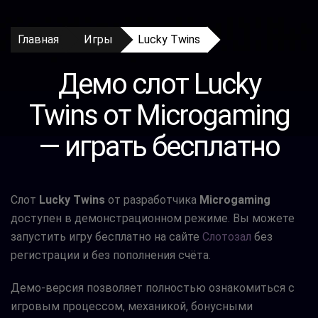
Главная
Игры
Lucky Twins
Демо слот Lucky
Twins от Microgaming
— играть бесплатно
Слот
Lucky Twins
от разработчика
Microgaming
доступен в демонстрационном режиме. Вы можете
запустить игру бесплатно на сайте
Слотозал
без
регистрации и без пополнения счёта.
Демо-версия позволяет полностью ознакомиться с
игровым процессом, механикой, бонусными