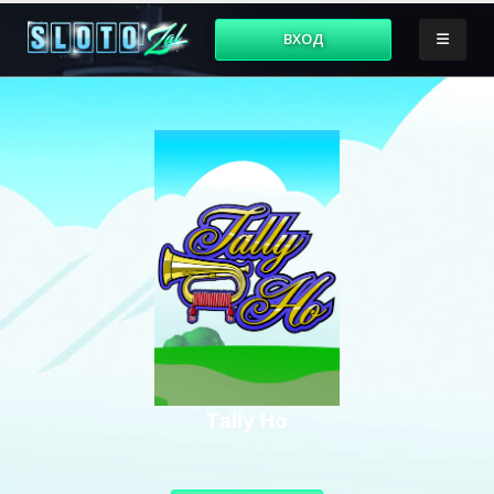
ВХОД
Tally Ho