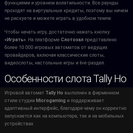
функциями и уровнем волатильности. Все раунды
проходят на виртуальные кредиты, поэтому вы ничем
не рискуете и можете играть в удобном темпе.
Чтобы начать игру, достаточно нажать кнопку
«Играть»
. На платформе
Слотозал
представлено
более 10 000 игровых автоматов от ведущих
провайдеров, включая классические слоты,
видеослоты, настольные игры и live-раздел.
Особенности слота Tally Ho
Игровой автомат
Tally Ho
выполнен в фирменном
стиле студии
Microgaming
и поддерживает
адаптивный интерфейс, благодаря чему он корректно
запускается как на компьютере, так и на мобильных
устройствах.