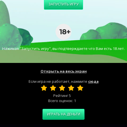
ЗАПУСТИТЬ ИГРУ
Нажимая "Запустить игру", вы подтверждаете что Вам есть 18 лет.
Открыть на весь экран
Если игра не работает, нажмите
сюда
Рейтинг
5
Всего оценок:
1
ИГРАТЬ НА ДЕНЬГИ