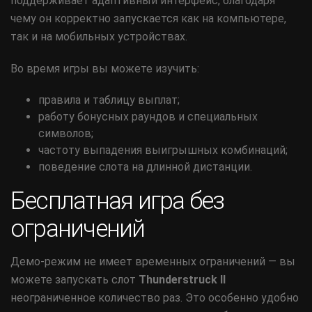
поддерживает адаптивный интерфейс, благодаря
чему он корректно запускается как на компьютере,
так и на мобильных устройствах.
Во время игры вы можете изучить:
правила и таблицу выплат;
работу бонусных раундов и специальных
символов;
частоту выпадения выигрышных комбинаций;
поведение слота на длинной дистанции.
Бесплатная игра без
ограничений
Демо-режим не имеет временных ограничений — вы
можете запускать слот
Thunderstruck II
неограниченное количество раз. Это особенно удобно