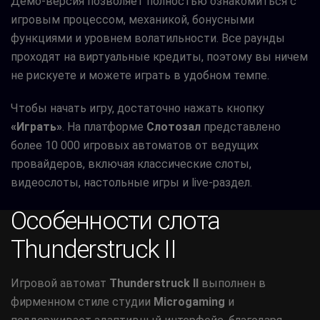
Демо-версия позволяет полностью ознакомиться с
игровым процессом, механикой, бонусными
функциями и уровнем волатильности. Все раунды
проходят на виртуальные кредиты, поэтому вы ничем
не рискуете и можете играть в удобном темпе.
Чтобы начать игру, достаточно нажать кнопку
«Играть»
. На платформе
Слотозал
представлено
более 10 000 игровых автоматов от ведущих
провайдеров, включая классические слоты,
видеослоты, настольные игры и live-раздел.
Особенности слота
Thunderstruck II
Игровой автомат
Thunderstruck II
выполнен в
фирменном стиле студии
Microgaming
и