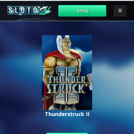
ВХОД
Thunderstruck II