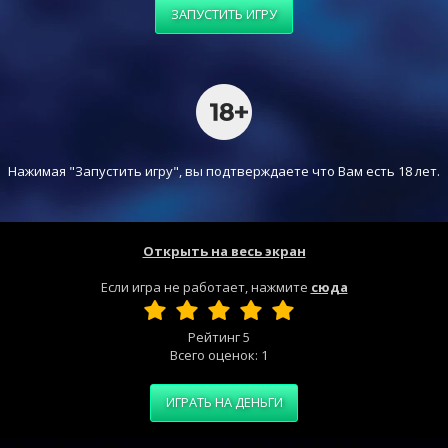
ЗАПУСТИТЬ ИГРУ
Нажимая "Запустить игру", вы подтверждаете что Вам есть 18 лет.
Открыть на весь экран
Если игра не работает, нажмите
сюда
Рейтинг
5
Всего оценок:
1
ИГРАТЬ НА ДЕНЬГИ