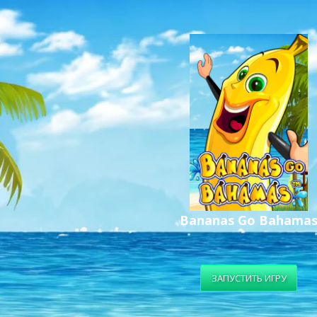
Bananas Go Bahama
ЗАПУСТИТЬ ИГРУ