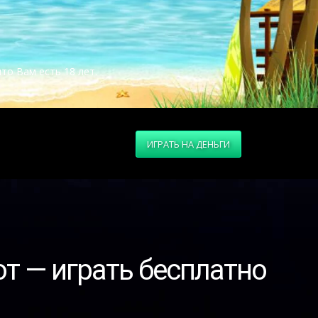
то Вам есть 18 лет.
ИГРАТЬ НА ДЕНЬГИ
т — играть бесплатно