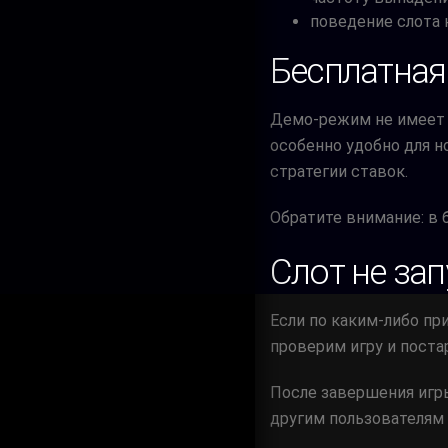
поведение слота 
Бесплатная
Демо-режим не имеет 
особенно удобно для н
стратегии ставок.
Обратите внимание: в
Слот не зап
Если по каким-либо пр
проверим игру и поста
После завершения игр
другим пользователям