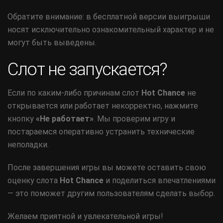
Обратите внимание: в бесплатной версии выигрыши
носят исключительно ознакомительный характер и не
могут быть выведены.
Слот не запускается?
Если по каким-либо причинам слот
Hot Chance
не
открывается или работает некорректно, нажмите
кнопку
«Не работает»
. Мы проверим игру и
постараемся оперативно устранить технические
неполадки.
После завершения игры вы можете оставить свою
оценку слота
Hot Chance
и поделиться впечатлениями
— это поможет другим пользователям сделать выбор.
Желаем приятной и увлекательной игры!