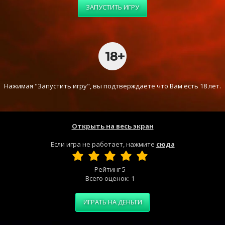
ЗАПУСТИТЬ ИГРУ
Нажимая "Запустить игру", вы подтверждаете что Вам есть 18 лет.
Открыть на весь экран
Если игра не работает, нажмите
сюда
Рейтинг
5
Всего оценок:
1
ИГРАТЬ НА ДЕНЬГИ