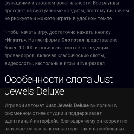
функциями и уровнем волатильности. Все раунды
проходят на виртуальные кредиты, поэтому вы ничем
не рискуете и можете играть в удобном темпе.
Чтобы начать игру, достаточно нажать кнопку
«Играть»
. На платформе
Слотозал
представлено
более 10 000 игровых автоматов от ведущих
провайдеров, включая классические слоты,
видеослоты, настольные игры и live-раздел.
Особенности слота Just
Jewels Deluxe
Игровой автомат
Just Jewels Deluxe
выполнен в
фирменном стиле студии
и поддерживает
адаптивный интерфейс, благодаря чему он корректно
запускается как на компьютере, так и на мобильных