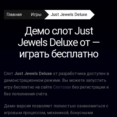
Главная
Игры
Just Jewels Deluxe
Демо слот Just
Jewels Deluxe от —
играть бесплатно
Слот
Just Jewels Deluxe
от разработчика
доступен в
демонстрационном режиме. Вы можете запустить
игру бесплатно на сайте
Слотозал
без регистрации и
без пополнения счёта.
Демо-версия позволяет полностью ознакомиться с
игровым процессом, механикой, бонусными