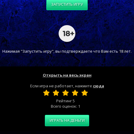
ЗАПУСТИТЬ ИГРУ
Нажимая "Запустить игру", вы подтверждаете что Вам есть 18 лет.
Открыть на весь экран
Если игра не работает, нажмите
сюда
Рейтинг
5
Всего оценок:
1
ИГРАТЬ НА ДЕНЬГИ