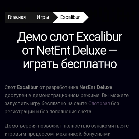
Главная
Игры
Excalibur
Демо слот Excalibur
от NetEnt Deluxe —
играть бесплатно
Слот
Excalibur
от разработчика
NetEnt Deluxe
доступен в демонстрационном режиме. Вы можете
запустить игру бесплатно на сайте
Слотозал
без
регистрации и без пополнения счёта.
Демо-версия позволяет полностью ознакомиться с
игровым процессом, механикой, бонусными