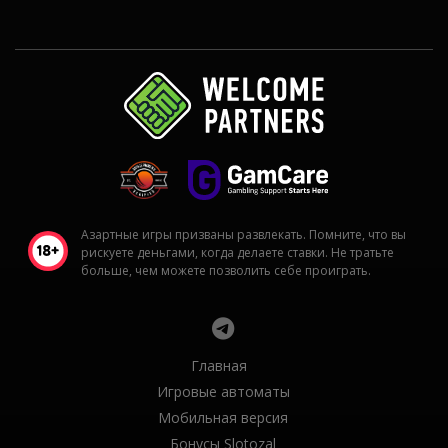
Азартные игры призваны развлекать. Помните, что вы
рискуете деньгами, когда делаете ставки. Не тратьте
больше, чем можете позволить себе проиграть.
Главная
Игровые автоматы
Мобильная версия
Бонусы Slotozal