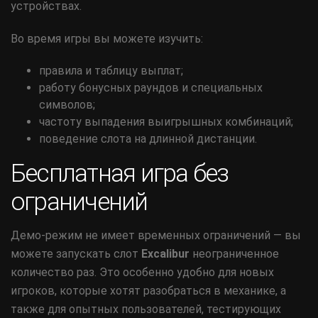
устройствах.
Во время игры вы можете изучить:
правила и таблицу выплат;
работу бонусных раундов и специальных
символов;
частоту выпадения выигрышных комбинаций;
поведение слота на длинной дистанции.
Бесплатная игра без
ограничений
Демо-режим не имеет временных ограничений — вы
можете запускать слот
Excalibur
неограниченное
количество раз. Это особенно удобно для новых
игроков, которые хотят разобраться в механике, а
также для опытных пользователей, тестирующих