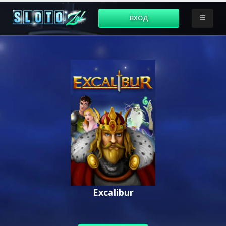
ВХОД
Excalibur