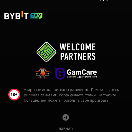
Азартные игры призваны развлекать. Помните, что вы
рискуете деньгами, когда делаете ставки. Не тратьте
больше, чем можете позволить себе проиграть.
Главная