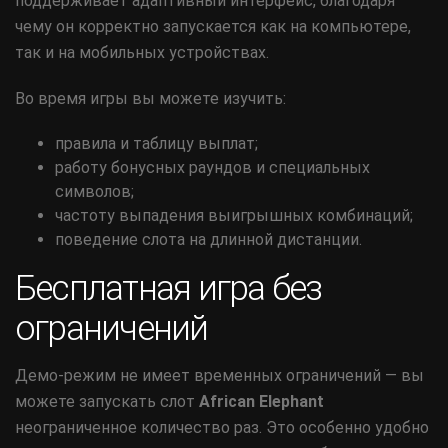
поддерживает адаптивный интерфейс, благодаря
чему он корректно запускается как на компьютере,
так и на мобильных устройствах.
Во время игры вы можете изучить:
правила и таблицу выплат;
работу бонусных раундов и специальных
символов;
частоту выпадения выигрышных комбинаций;
поведение слота на длинной дистанции.
Бесплатная игра без
ограничений
Демо-режим не имеет временных ограничений — вы
можете запускать слот
African Elephant
неограниченное количество раз. Это особенно удобно