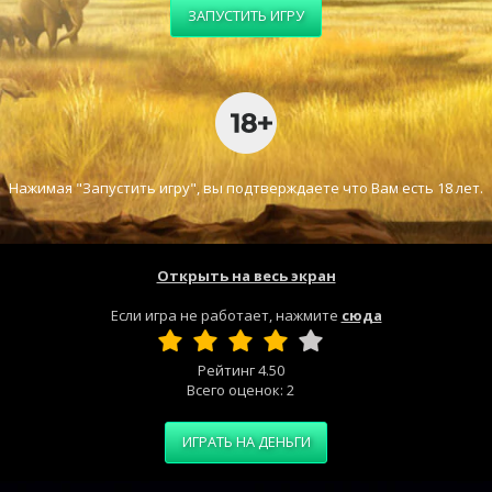
ЗАПУСТИТЬ ИГРУ
Нажимая "Запустить игру", вы подтверждаете что Вам есть 18 лет.
Открыть на весь экран
Если игра не работает, нажмите
сюда
Рейтинг
4.50
Всего оценок:
2
ИГРАТЬ НА ДЕНЬГИ