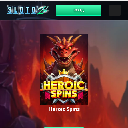
ВХОД
Heroic Spins