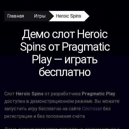
Главная
Игры
Heroic Spins
Демо слот Heroic
Spins от Pragmatic
Play — играть
бесплатно
Слот
Heroic Spins
от разработчика
Pragmatic Play
доступен в демонстрационном режиме. Вы можете
запустить игру бесплатно на сайте
Слотозал
без
регистрации и без пополнения счёта.