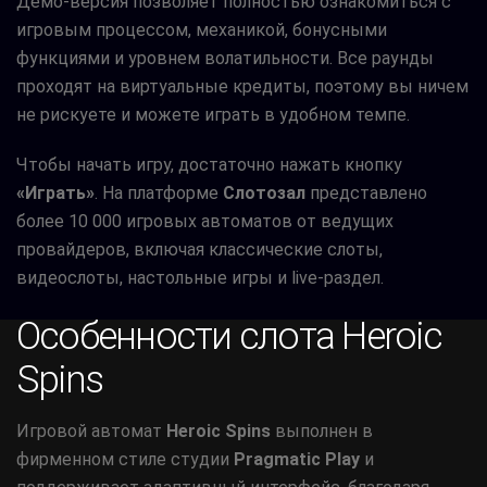
Демо-версия позволяет полностью ознакомиться с
игровым процессом, механикой, бонусными
функциями и уровнем волатильности. Все раунды
проходят на виртуальные кредиты, поэтому вы ничем
не рискуете и можете играть в удобном темпе.
Чтобы начать игру, достаточно нажать кнопку
«Играть»
. На платформе
Слотозал
представлено
более 10 000 игровых автоматов от ведущих
провайдеров, включая классические слоты,
видеослоты, настольные игры и live-раздел.
Особенности слота Heroic
Spins
Игровой автомат
Heroic Spins
выполнен в
фирменном стиле студии
Pragmatic Play
и