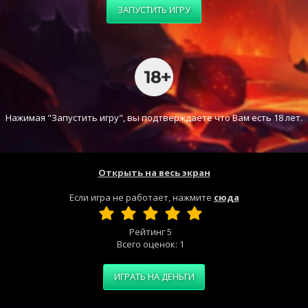
ЗАПУСТИТЬ ИГРУ
Нажимая "Запустить игру", вы подтверждаете что Вам есть 18 лет.
Открыть на весь экран
Если игра не работает, нажмите
сюда
Рейтинг
5
Всего оценок:
1
ИГРАТЬ НА ДЕНЬГИ