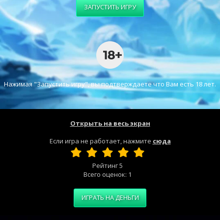
ЗАПУСТИТЬ ИГРУ
Нажимая "Запустить игру", вы подтверждаете что Вам есть 18 лет.
Открыть на весь экран
Если игра не работает, нажмите
сюда
Рейтинг
5
Всего оценок:
1
ИГРАТЬ НА ДЕНЬГИ