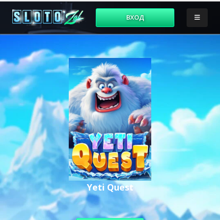
ВХОД
Yeti Quest