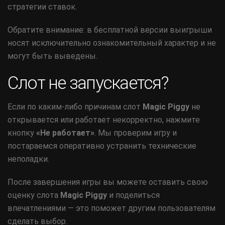
стратегии ставок.
Обратите внимание: в бесплатной версии выигрыши
носят исключительно ознакомительный характер и не
могут быть выведены.
Слот не запускается?
Если по каким-либо причинам слот
Magic Piggy
не
открывается или работает некорректно, нажмите
кнопку
«Не работает»
. Мы проверим игру и
постараемся оперативно устранить технические
неполадки.
После завершения игры вы можете оставить свою
оценку слота
Magic Piggy
и поделиться
впечатлениями — это поможет другим пользователям
сделать выбор.