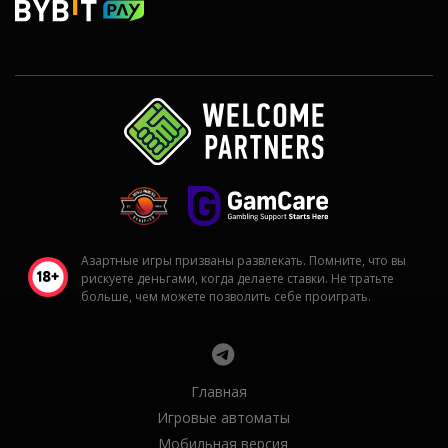
Азартные игры призваны развлекать. Помните, что вы
рискуете деньгами, когда делаете ставки. Не тратьте
больше, чем можете позволить себе проиграть.
Главная
Игровые автоматы
Мобильная версия