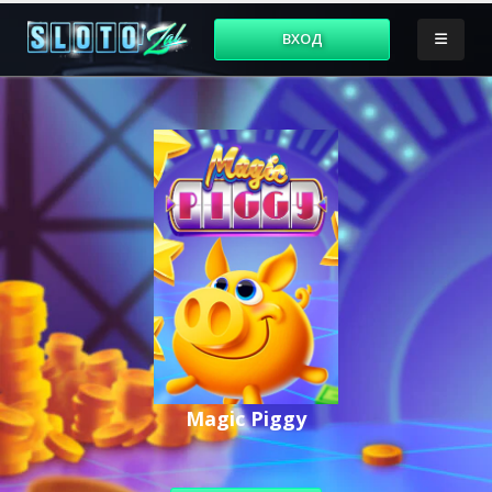
ВХОД
Magic Piggy