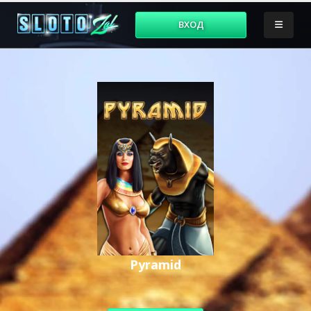
ВХОД
Pyramid