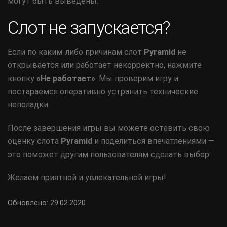
могут быть выведены.
Слот не запускается?
Если по каким-либо причинам слот
Pyramid
не
открывается или работает некорректно, нажмите
кнопку
«Не работает»
. Мы проверим игру и
постараемся оперативно устранить технические
неполадки.
После завершения игры вы можете оставить свою
оценку слота
Pyramid
и поделиться впечатлениями —
это поможет другим пользователям сделать выбор.
Желаем приятной и увлекательной игры!
Обновлено:
29.02.2020