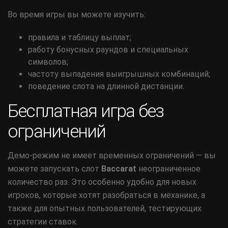
Во время игры вы можете изучить:
правила и таблицу выплат;
работу бонусных раундов и специальных
символов;
частоту выпадения выигрышных комбинаций;
поведение слота на длинной дистанции.
Бесплатная игра без
ограничений
Демо-режим не имеет временных ограничений — вы
можете запускать слот
Baccarat
неограниченное
количество раз. Это особенно удобно для новых
игроков, которые хотят разобраться в механике, а
также для опытных пользователей, тестирующих
стратегии ставок.