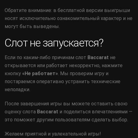
Обратите внимание: в бесплатной версии выигрыши
носят исключительно ознакомительный характер и не
могут быть выведены.
Слот не запускается?
Если по каким-либо причинам слот
Baccarat
не
открывается или работает некорректно, нажмите
кнопку
«Не работает»
. Мы проверим игру и
постараемся оперативно устранить технические
неполадки.
После завершения игры вы можете оставить свою
оценку слота
Baccarat
и поделиться впечатлениями —
это поможет другим пользователям сделать выбор.
Желаем приятной и увлекательной игры!