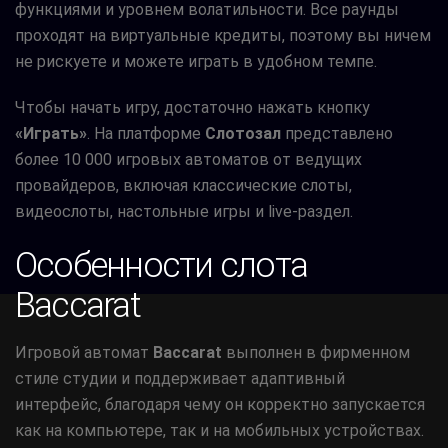
функциями и уровнем волатильности. Все раунды
проходят на виртуальные кредиты, поэтому вы ничем
не рискуете и можете играть в удобном темпе.
Чтобы начать игру, достаточно нажать кнопку
«Играть»
. На платформе
Слотозал
представлено
более 10 000 игровых автоматов от ведущих
провайдеров, включая классические слоты,
видеослоты, настольные игры и live-раздел.
Особенности слота
Baccarat
Игровой автомат
Baccarat
выполнен в фирменном
стиле студии
и поддерживает адаптивный
интерфейс, благодаря чему он корректно запускается
как на компьютере, так и на мобильных устройствах.