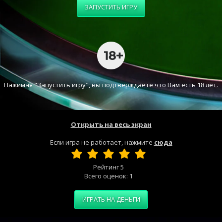
ЗАПУСТИТЬ ИГРУ
Нажимая "Запустить игру", вы подтверждаете что Вам есть 18 лет.
Открыть на весь экран
Если игра не работает, нажмите
сюда
Рейтинг
5
Всего оценок:
1
ИГРАТЬ НА ДЕНЬГИ