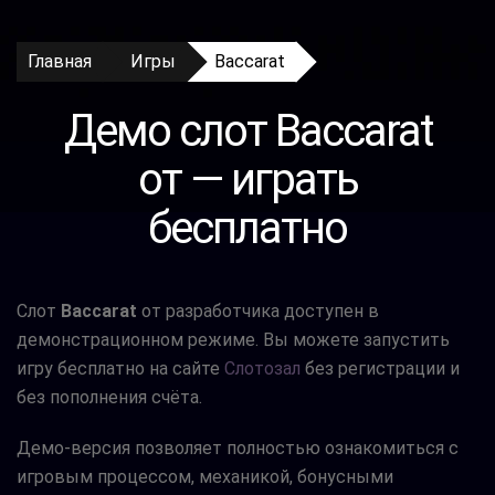
Главная
Игры
Baccarat
Демо слот Baccarat
от — играть
бесплатно
Слот
Baccarat
от разработчика
доступен в
демонстрационном режиме. Вы можете запустить
игру бесплатно на сайте
Слотозал
без регистрации и
без пополнения счёта.
Демо-версия позволяет полностью ознакомиться с
игровым процессом, механикой, бонусными