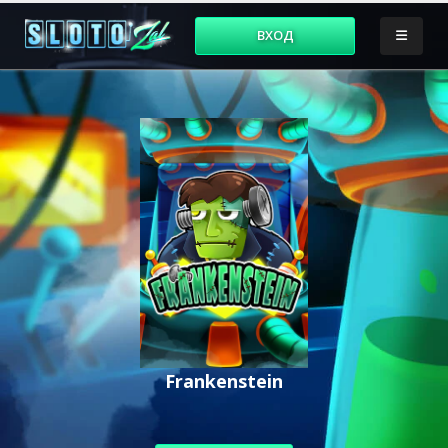
ВХОД
Frankenstein