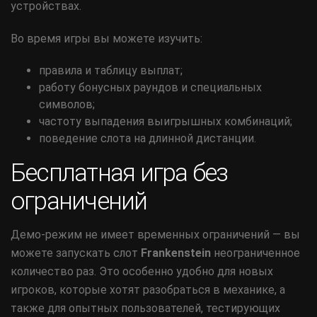
устройствах.
Во время игры вы можете изучить:
правила и таблицу выплат;
работу бонусных раундов и специальных
символов;
частоту выпадения выигрышных комбинаций;
поведение слота на длинной дистанции.
Бесплатная игра без
ограничений
Демо-режим не имеет временных ограничений — вы
можете запускать слот
Frankenstein
неограниченное
количество раз. Это особенно удобно для новых
игроков, которые хотят разобраться в механике, а
также для опытных пользователей, тестирующих