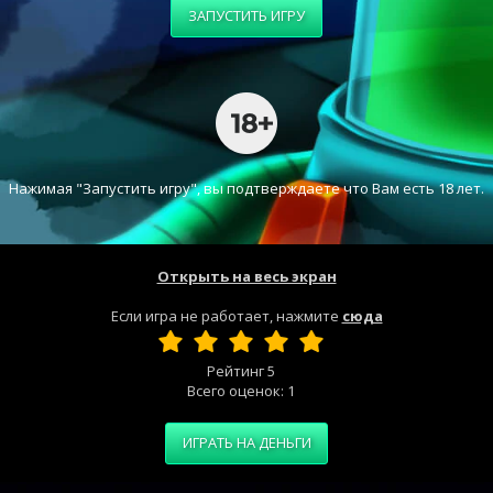
ЗАПУСТИТЬ ИГРУ
Нажимая "Запустить игру", вы подтверждаете что Вам есть 18 лет.
Открыть на весь экран
Если игра не работает, нажмите
сюда
Рейтинг
5
Всего оценок:
1
ИГРАТЬ НА ДЕНЬГИ