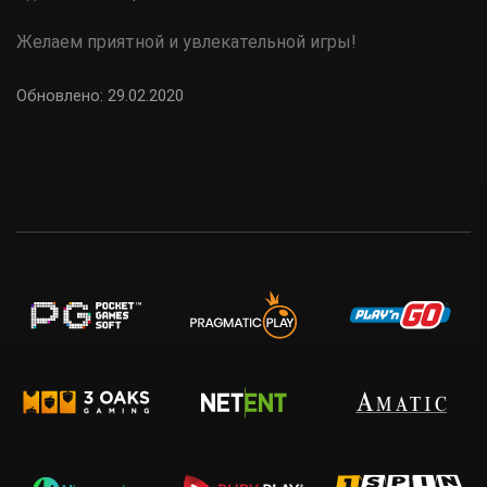
Желаем приятной и увлекательной игры!
Обновлено:
29.02.2020