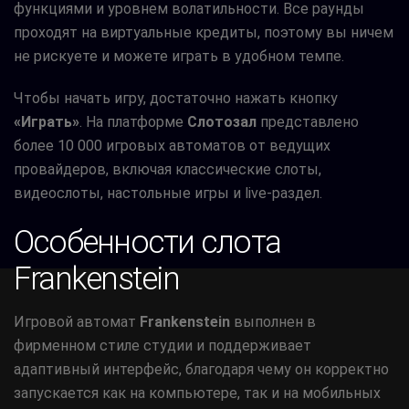
функциями и уровнем волатильности. Все раунды
проходят на виртуальные кредиты, поэтому вы ничем
не рискуете и можете играть в удобном темпе.
Чтобы начать игру, достаточно нажать кнопку
«Играть»
. На платформе
Слотозал
представлено
более 10 000 игровых автоматов от ведущих
провайдеров, включая классические слоты,
видеослоты, настольные игры и live-раздел.
Особенности слота
Frankenstein
Игровой автомат
Frankenstein
выполнен в
фирменном стиле студии
и поддерживает
адаптивный интерфейс, благодаря чему он корректно
запускается как на компьютере, так и на мобильных