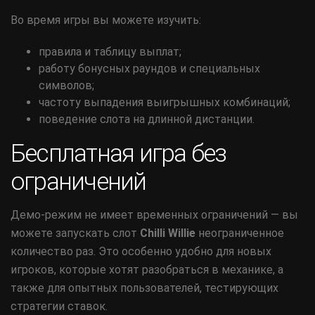
Во время игры вы можете изучить:
правила и таблицу выплат;
работу бонусных раундов и специальных
символов;
частоту выпадения выигрышных комбинаций;
поведение слота на длинной дистанции.
Бесплатная игра без
ограничений
Демо-режим не имеет временных ограничений — вы
можете запускать слот
Chilli Willie
неограниченное
количество раз. Это особенно удобно для новых
игроков, которые хотят разобраться в механике, а
также для опытных пользователей, тестирующих
стратегии ставок.