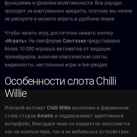
функциями и уровнем волатильности. Все раунды
проходят на виртуальные кредиты, поэтому вы ничем
не рискуете и можете играть в удобном темпе.
Чтобы начать игру, достаточно нажать кнопку
«Играть»
. На платформе
Слотозал
представлено
более 10 000 игровых автоматов от ведущих
провайдеров, включая классические слоты,
видеослоты, настольные игры и live-раздел.
Особенности слота Chilli
Willie
Игровой автомат
Chilli Willie
выполнен в фирменном
стиле студии
Amatic
и поддерживает адаптивный
интерфейс, благодаря чему он корректно запускается
как на компьютере, так и на мобильных устройствах.