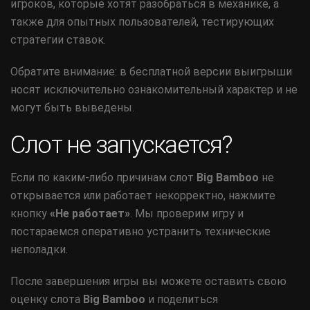
игроков, которые хотят разобраться в механике, а
также для опытных пользователей, тестирующих
стратегии ставок.
Обратите внимание: в бесплатной версии выигрыши
носят исключительно ознакомительный характер и не
могут быть выведены.
Слот не запускается?
Если по каким-либо причинам слот
Big Bamboo
не
открывается или работает некорректно, нажмите
кнопку
«Не работает»
. Мы проверим игру и
постараемся оперативно устранить технические
неполадки.
После завершения игры вы можете оставить свою
оценку слота
Big Bamboo
и поделиться