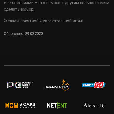
впечатлениями — это поможет другим пользователям
сделать выбор.
Желаем приятной и увлекательной игры!
Обновлено:
29.02.2020