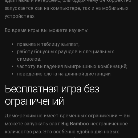
адаптивный интерфейс, благодаря чему он корректно
запускается как на компьютере, так и на мобильных
устройствах.
Во время игры вы можете изучить:
правила и таблицу выплат;
работу бонусных раундов и специальных
символов;
частоту выпадения выигрышных комбинаций;
поведение слота на длинной дистанции.
Бесплатная игра без
ограничений
Демо-режим не имеет временных ограничений — вы
можете запускать слот
Big Bamboo
неограниченное
количество раз. Это особенно удобно для новых