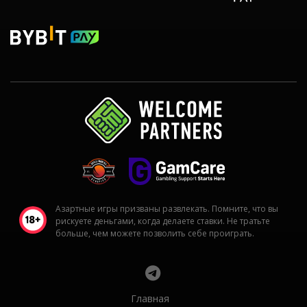
Азартные игры призваны развлекать. Помните, что вы
рискуете деньгами, когда делаете ставки. Не тратьте
больше, чем можете позволить себе проиграть.
Главная