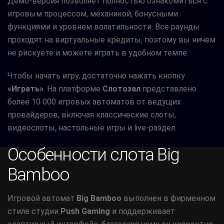
Демо-версия позволяет полностью ознакомиться с
игровым процессом, механикой, бонусными
функциями и уровнем волатильности. Все раунды
проходят на виртуальные кредиты, поэтому вы ничем
не рискуете и можете играть в удобном темпе.
Чтобы начать игру, достаточно нажать кнопку
«Играть»
. На платформе
Слотозал
представлено
более 10 000 игровых автоматов от ведущих
провайдеров, включая классические слоты,
видеослоты, настольные игры и live-раздел.
Особенности слота Big
Bamboo
Игровой автомат
Big Bamboo
выполнен в фирменном
стиле студии
Push Gaming
и поддерживает