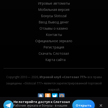
Игровые автоматы
Мобильная версия
Бонусы Slotozal
Ввод Вывод денег
Отзывы о казино
Контакты
Официальное зеркало
Регистрация
Скачать Слотозал
Карта сайта
Copyright 2010 — 2026,
Игровой клуб «Слотозал 777»
все права
защищены. «Slotozal 777» является зарегистрированной торговой
маркой.
Не потеряйте доступ к Слотозал
© 2026 All rights reserved.
✕
Открыть
Рабочие зеркала и бонусы - в нашем