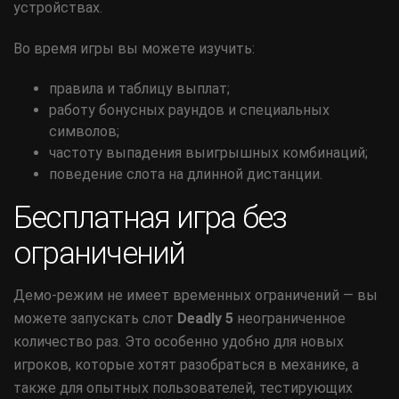
устройствах.
Во время игры вы можете изучить:
правила и таблицу выплат;
работу бонусных раундов и специальных
символов;
частоту выпадения выигрышных комбинаций;
поведение слота на длинной дистанции.
Бесплатная игра без
ограничений
Демо-режим не имеет временных ограничений — вы
можете запускать слот
Deadly 5
неограниченное
количество раз. Это особенно удобно для новых
игроков, которые хотят разобраться в механике, а
также для опытных пользователей, тестирующих