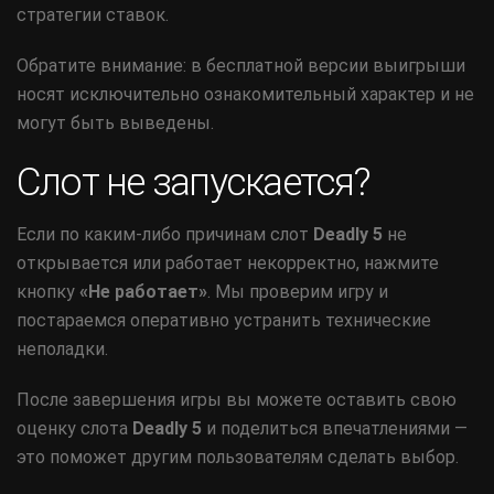
стратегии ставок.
Обратите внимание: в бесплатной версии выигрыши
носят исключительно ознакомительный характер и не
могут быть выведены.
Слот не запускается?
Если по каким-либо причинам слот
Deadly 5
не
открывается или работает некорректно, нажмите
кнопку
«Не работает»
. Мы проверим игру и
постараемся оперативно устранить технические
неполадки.
После завершения игры вы можете оставить свою
оценку слота
Deadly 5
и поделиться впечатлениями —
это поможет другим пользователям сделать выбор.