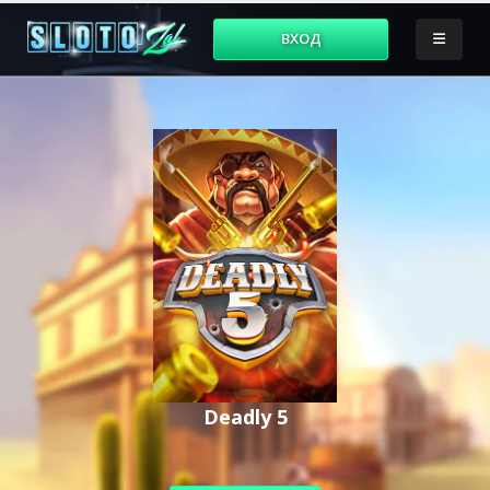
ВХОД
Deadly 5