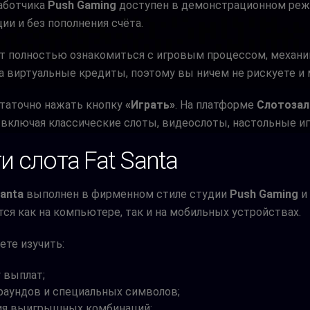
аботчика
Push Gaming
доступен в демонстрационном режи
ии и без пополнения счёта.
т полностью ознакомиться с игровым процессом, механи
а виртуальные кредиты, поэтому вы ничем не рискуете и 
статочно нажать кнопку
«Играть»
. На платформе
Слотозал
включая классические слоты, видеослоты, настольные игр
 слота Fat Santa
Santa
выполнен в фирменном стиле студии
Push Gaming
и
тся как на компьютере, так и на мобильных устройствах.
те изучить:
у выплат;
раундов и специальных символов;
ия выигрышных комбинаций;