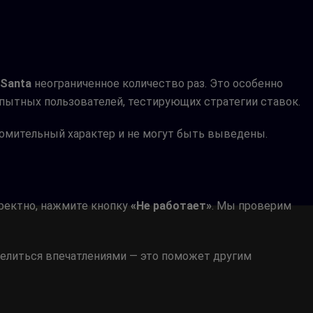
 Santa
неограниченное количество раз. Это особенно
 опытных пользователей, тестирующих стратегии ставок.
омительный характер и не могут быть выведены.
ректно, нажмите кнопку
«Не работает»
. Мы проверим
елиться впечатлениями — это поможет другим