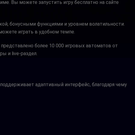
ме. Вы можете запустить игру бесплатно на сайте
кой, бонусными функциями и уровнем волатильности.
можете играть в удобном темпе.
представлено более 10 000 игровых автоматов от
ы и live-раздел.
 поддерживает адаптивный интерфейс, благодаря чему