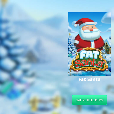
Fat Santa
ЗАПУСТИТЬ ИГРУ