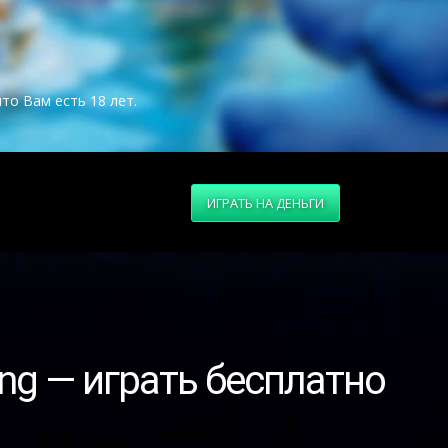
то Вам есть 18 лет.
ИГРАТЬ НА ДЕНЬГИ
ing — играть бесплатно