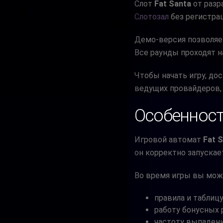
Слот
Fat Santa
от разр
Слотозал
без регистрац
Демо-версия позволяе
Все раунды проходят н
Чтобы начать игру, до
ведущих провайдеров, 
Особенности
Игровой автомат
Fat 
он корректно запускае
Во время игры вы може
правила и таблиц
работу бонусных 
частоту выпаден