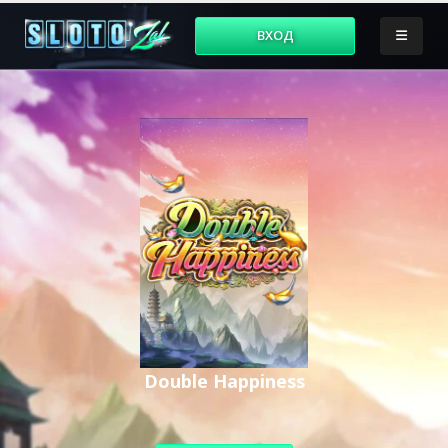
ВХОД
Double Happiness