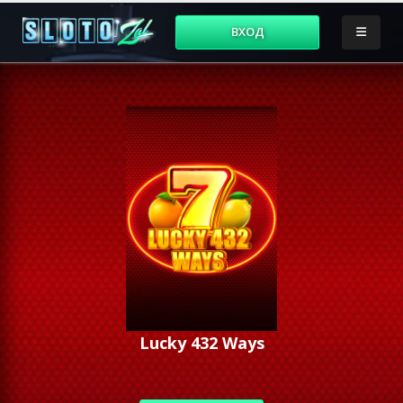
ВХОД
Lucky 432 Ways