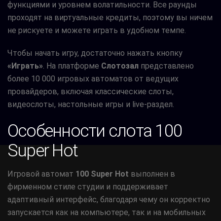
функциями и уровнем волатильности. Все раунды
проходят на виртуальные кредиты, поэтому вы ничем
не рискуете и можете играть в удобном темпе.
Чтобы начать игру, достаточно нажать кнопку
«Играть»
. На платформе
Слотозал
представлено
более 10 000 игровых автоматов от ведущих
провайдеров, включая классические слоты,
видеослоты, настольные игры и live-раздел.
Особенности слота 100
Super Hot
Игровой автомат
100 Super Hot
выполнен в
фирменном стиле студии
и поддерживает
адаптивный интерфейс, благодаря чему он корректно
запускается как на компьютере, так и на мобильных