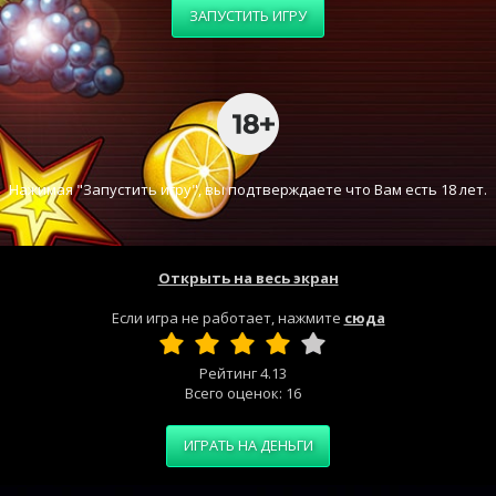
ЗАПУСТИТЬ ИГРУ
Нажимая "Запустить игру", вы подтверждаете что Вам есть 18 лет.
Открыть на весь экран
Если игра не работает, нажмите
сюда
Рейтинг
4.13
Всего оценок:
16
ИГРАТЬ НА ДЕНЬГИ