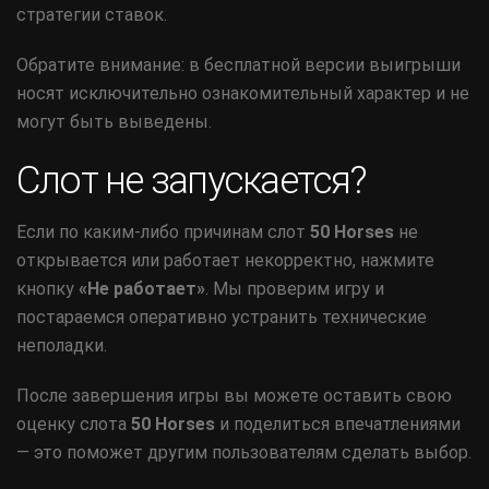
стратегии ставок.
Обратите внимание: в бесплатной версии выигрыши
носят исключительно ознакомительный характер и не
могут быть выведены.
Слот не запускается?
Если по каким-либо причинам слот
50 Horses
не
открывается или работает некорректно, нажмите
кнопку
«Не работает»
. Мы проверим игру и
постараемся оперативно устранить технические
неполадки.
После завершения игры вы можете оставить свою
оценку слота
50 Horses
и поделиться впечатлениями
— это поможет другим пользователям сделать выбор.