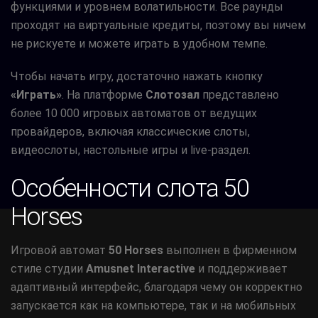
функциями и уровнем волатильности. Все раунды
проходят на виртуальные кредиты, поэтому вы ничем
не рискуете и можете играть в удобном темпе.
Чтобы начать игру, достаточно нажать кнопку
«Играть»
. На платформе
Слотозал
представлено
более 10 000 игровых автоматов от ведущих
провайдеров, включая классические слоты,
видеослоты, настольные игры и live-раздел.
Особенности слота 50
Horses
Игровой автомат
50 Horses
выполнен в фирменном
стиле студии
Amusnet Interactive
и поддерживает
адаптивный интерфейс, благодаря чему он корректно
запускается как на компьютере, так и на мобильных