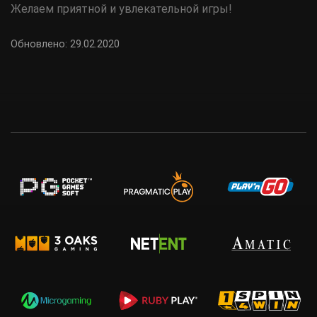
Желаем приятной и увлекательной игры!
Обновлено:
29.02.2020