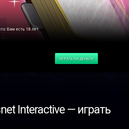
то Вам есть 18 лет.
ИГРАТЬ НА ДЕНЬГИ
t Interactive — играть