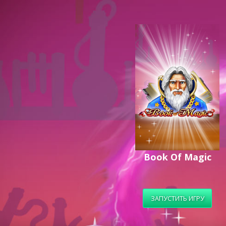
Book Of Magic
ЗАПУСТИТЬ ИГРУ