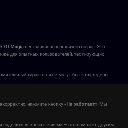
k Of Magic
неограниченное количество раз. Это
также для опытных пользователей, тестирующих
омительный характер и не могут быть выведены.
некорректно, нажмите кнопку
«Не работает»
. Мы
и поделиться впечатлениями — это поможет другим