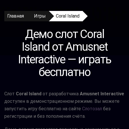
Главная
Игры
Coral Island
Демо слот Coral
Island от Amusnet
Interactive — играть
бесплатно
Слот
Coral Island
от разработчика
Amusnet Interactive
доступен в демонстрационном режиме. Вы можете
запустить игру бесплатно на сайте
Слотозал
без
регистрации и без пополнения счёта.