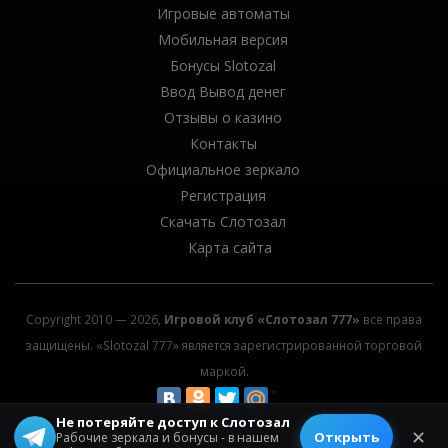
Игровые автоматы
Мобильная версия
Бонусы Slotozal
Ввод Вывод денег
Отзывы о казино
Контакты
Официальное зеркало
Регистрация
Скачать Слотозал
Карта сайта
Copyright 2010 — 2026,
Игровой клуб «Слотозал 777»
все права
защищены. «Slotozal 777» является зарегистрированной торговой
маркой.
Не потеряйте доступ к Слотозал
© 2026 All rights reserved.
✕
Открыть
Рабочие зеркала и бонусы - в нашем