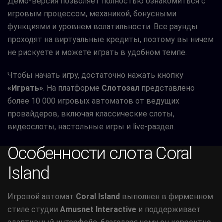
Демо-версия позволяет полностью ознакомиться с
игровым процессом, механикой, бонусными
функциями и уровнем волатильности. Все раунды
проходят на виртуальные кредиты, поэтому вы ничем
не рискуете и можете играть в удобном темпе.
Чтобы начать игру, достаточно нажать кнопку
«Играть»
. На платформе
Слотозал
представлено
более 10 000 игровых автоматов от ведущих
провайдеров, включая классические слоты,
видеослоты, настольные игры и live-раздел.
Особенности слота Coral
Island
Игровой автомат
Coral Island
выполнен в фирменном
стиле студии
Amusnet Interactive
и поддерживает