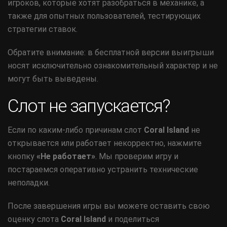
игроков, которые хотят разобраться в механике, а
также для опытных пользователей, тестирующих
стратегии ставок.
Обратите внимание: в бесплатной версии выигрыши
носят исключительно ознакомительный характер и не
могут быть выведены.
Слот не запускается?
Если по каким-либо причинам слот
Coral Island
не
открывается или работает некорректно, нажмите
кнопку
«Не работает»
. Мы проверим игру и
постараемся оперативно устранить технические
неполадки.
После завершения игры вы можете оставить свою
оценку слота
Coral Island
и поделиться