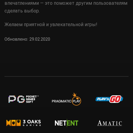
впечатлениями — это поможет другим пользователям
сделать выбор.
Желаем приятной и увлекательной игры!
Обновлено:
29.02.2020