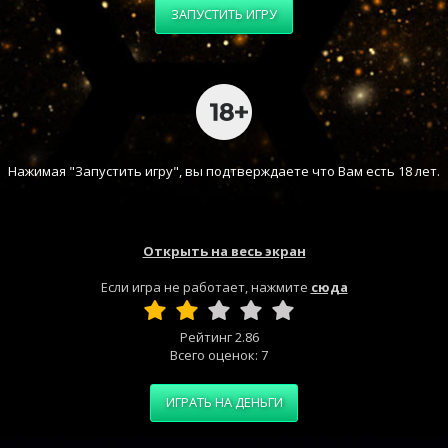
ЗАПУСТИТЬ ИГРУ
Нажимая "Запустить игру", вы подтверждаете что Вам есть 18 лет.
Открыть на весь экран
Если игра не работает, нажмите
сюда
Рейтинг
2.86
Всего оценок:
7
ИГРАТЬ НА ДЕНЬГИ