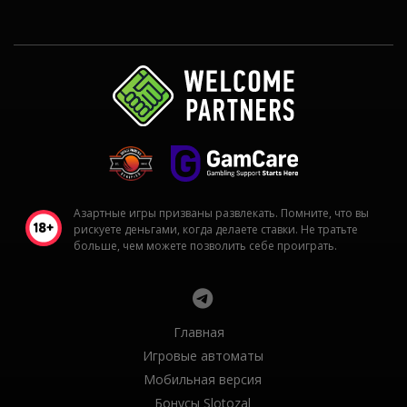
Азартные игры призваны развлекать. Помните, что вы
рискуете деньгами, когда делаете ставки. Не тратьте
больше, чем можете позволить себе проиграть.
Главная
Игровые автоматы
Мобильная версия
Бонусы Slotozal