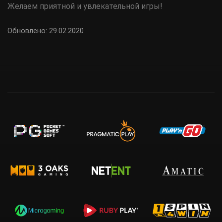
Желаем приятной и увлекательной игры!
Обновлено:
29.02.2020