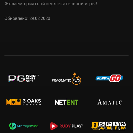
Желаем приятной и увлекательной игры!
Обновлено:
29.02.2020