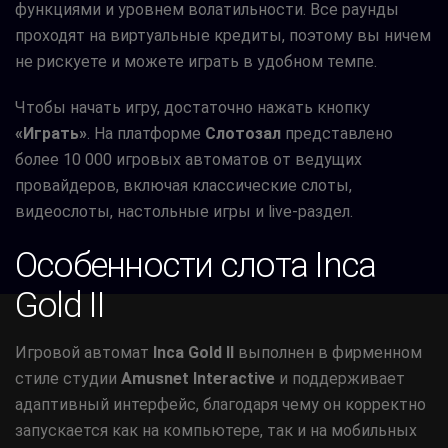
функциями и уровнем волатильности. Все раунды
проходят на виртуальные кредиты, поэтому вы ничем
не рискуете и можете играть в удобном темпе.
Чтобы начать игру, достаточно нажать кнопку
«Играть»
. На платформе
Слотозал
представлено
более 10 000 игровых автоматов от ведущих
провайдеров, включая классические слоты,
видеослоты, настольные игры и live-раздел.
Особенности слота Inca
Gold II
Игровой автомат
Inca Gold II
выполнен в фирменном
стиле студии
Amusnet Interactive
и поддерживает
адаптивный интерфейс, благодаря чему он корректно
запускается как на компьютере, так и на мобильных