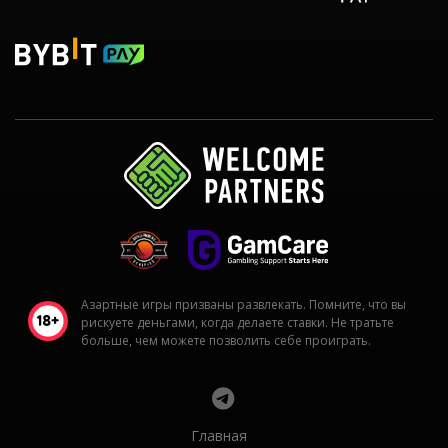
Азартные игры призваны развлекать. Помните, что вы
рискуете деньгами, когда делаете ставки. Не тратьте
больше, чем можете позволить себе проиграть.
Главная