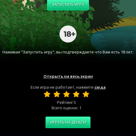
ЗАПУСТИТЬ ИГРУ
Нажимая "Запустить игру", вы подтверждаете что Вам есть 18 лет.
Открыть на весь экран
Если игра не работает, нажмите
сюда
Рейтинг
5
Всего оценок:
1
ИГРАТЬ НА ДЕНЬГИ