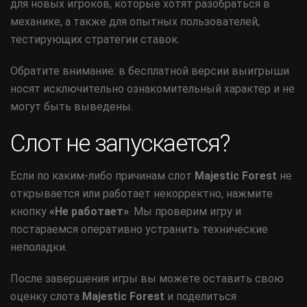
для новых игроков, которые хотят разобраться в
механике, а также для опытных пользователей,
тестирующих стратегии ставок.
Обратите внимание: в бесплатной версии выигрыши
носят исключительно ознакомительный характер и не
могут быть выведены.
Слот не запускается?
Если по каким-либо причинам слот
Majestic Forest
не
открывается или работает некорректно, нажмите
кнопку
«Не работает»
. Мы проверим игру и
постараемся оперативно устранить технические
неполадки.
После завершения игры вы можете оставить свою
оценку слота
Majestic Forest
и поделиться