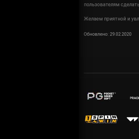
пользователям сделат
Желаем приятной и увл
Обновлено:
29.02.2020