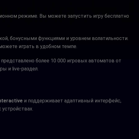
ионном режиме. Вы можете запустить игру бесплатно
кой, бонусными функциями и уровнем волатильности.
можете играть в удобном темпе.
представлено более 10 000 игровых автоматов от
ы и live-раздел.
nteractive
и поддерживает адаптивный интерфейс,
х устройствах.