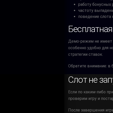
работу бонусных 
частоту выпаден
поведение слота 
Бесплатная
Демо-режим не имеет 
особенно удобно для н
стратегии ставок.
Обратите внимание: в
Слот не зап
Если по каким-либо пр
проверим игру и поста
После завершения игр