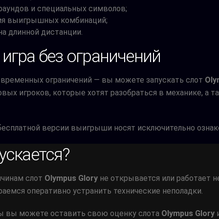
раундов и специальных символов;
ия выигрышных комбинаций;
на длинной дистанции.
 игра без ограничений
временных ограничений — вы можете запускать слот
Oly
овых игроков, которые хотят разобраться в механике, а 
 бесплатной версии выигрыши носят исключительно ознак
ускается?
ичинам слот
Olympus Glory
не открывается или работает н
раемся оперативно устранить технические неполадки.
ы вы можете оставить свою оценку слота
Olympus Glory
и