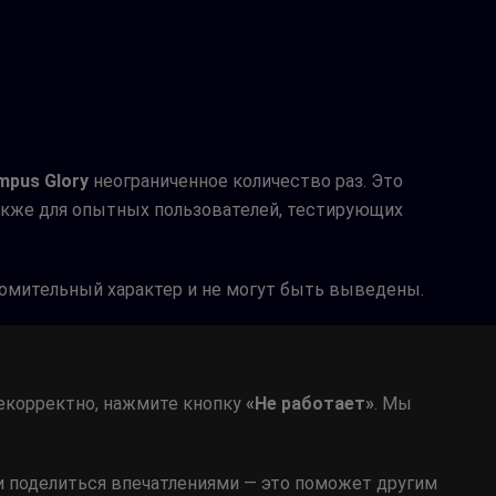
mpus Glory
неограниченное количество раз. Это
также для опытных пользователей, тестирующих
омительный характер и не могут быть выведены.
екорректно, нажмите кнопку
«Не работает»
. Мы
 поделиться впечатлениями — это поможет другим