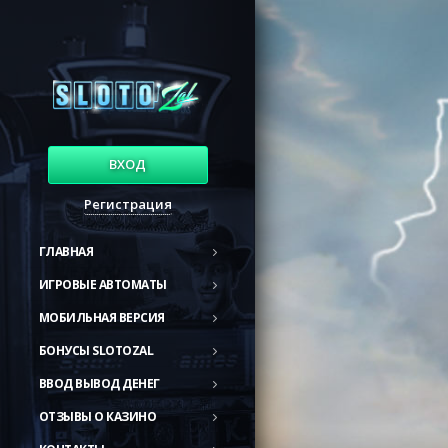
ВХОД
Регистрация
ГЛАВНАЯ
ИГРОВЫЕ АВТОМАТЫ
МОБИЛЬНАЯ ВЕРСИЯ
БОНУСЫ SLOTOZAL
ВВОД ВЫВОД ДЕНЕГ
ОТЗЫВЫ О КАЗИНО