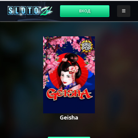
ВХОД
Geisha