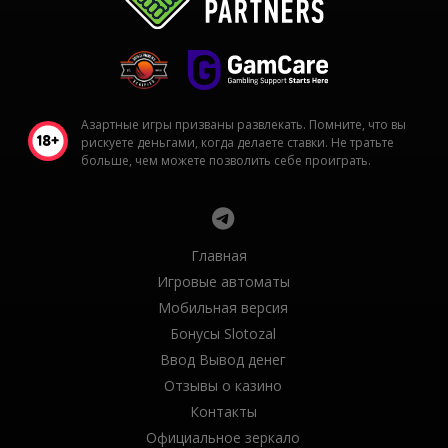
Азартные игры призваны развлекать. Помните, что вы
рискуете деньгами, когда делаете ставки. Не тратьте
больше, чем можете позволить себе проиграть.
Главная
Игровые автоматы
Мобильная версия
Бонусы Slotozal
Ввод Вывод денег
Отзывы о казино
Контакты
Официальное зеркало