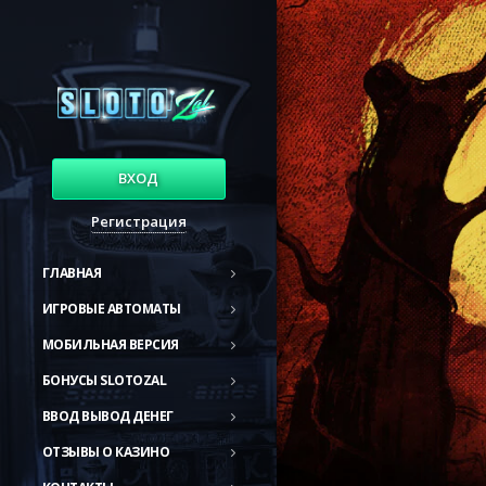
ВХОД
Регистрация
ГЛАВНАЯ
ИГРОВЫЕ АВТОМАТЫ
МОБИЛЬНАЯ ВЕРСИЯ
БОНУСЫ SLOTOZAL
ВВОД ВЫВОД ДЕНЕГ
ОТЗЫВЫ О КАЗИНО