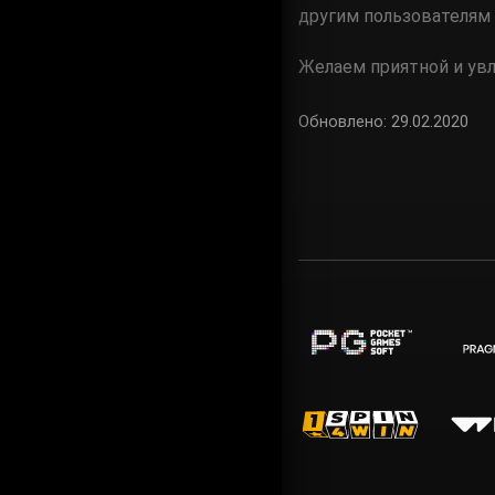
другим пользователям
Желаем приятной и увл
Обновлено:
29.02.2020