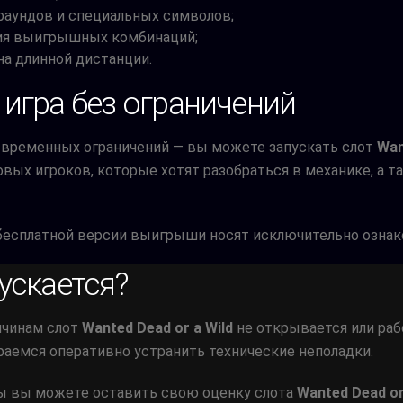
раундов и специальных символов;
ия выигрышных комбинаций;
на длинной дистанции.
 игра без ограничений
временных ограничений — вы можете запускать слот
Wan
овых игроков, которые хотят разобраться в механике, а 
 бесплатной версии выигрыши носят исключительно ознак
ускается?
ичинам слот
Wanted Dead or a Wild
не открывается или раб
раемся оперативно устранить технические неполадки.
ы вы можете оставить свою оценку слота
Wanted Dead or