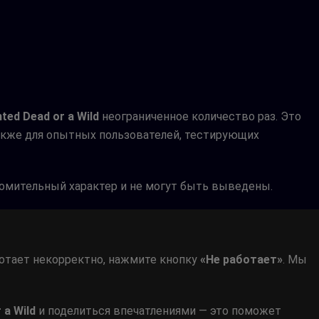
ted Dead or a Wild
неограниченное количество раз. Это
также для опытных пользователей, тестирующих
омительный характер и не могут быть выведены.
отает некорректно, нажмите кнопку
«Не работает»
. Мы
 a Wild
и поделиться впечатлениями — это поможет