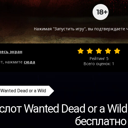
Нажимая "Запустить игру", вы подтверждаете ч
весь экран
Рейтинг
5
ет, нажмите
сюда
Всего оценок:
1
Wanted Dead or a Wild
слот Wanted Dead or a Wil
бесплатно