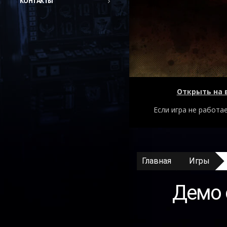
КОНТАКТЫ
Открыть на 
Если игра не работа
Главная
Игры
Демо 