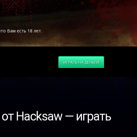
то Вам есть 18 лет.
ИГРАТЬ НА ДЕНЬГИ
d от Hacksaw — играть