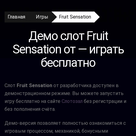
Главная
Игры
Fruit Sensation
Демо слот Fruit
Sensation от — играть
бесплатно
Слот
Fruit Sensation
от разработчика
доступен в
демонстрационном режиме. Вы можете запустить
игру бесплатно на сайте
Слотозал
без регистрации и
без пополнения счёта.
Демо-версия позволяет полностью ознакомиться с
игровым процессом, механикой, бонусными