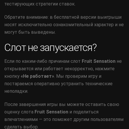
тестирующих стратегии ставок.
Обратите внимание: в бесплатной версии выигрыши
носят исключительно ознакомительный характер и не
могут быть выведены.
Слот не запускается?
Если по каким-либо причинам слот
Fruit Sensation
не
открывается или работает некорректно, нажмите
кнопку
«Не работает»
. Мы проверим игру и
постараемся оперативно устранить технические
неполадки.
После завершения игры вы можете оставить свою
оценку слота
Fruit Sensation
и поделиться
впечатлениями — это поможет другим пользователям
сделать выбор.